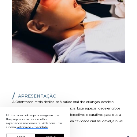
APRESENTAÇÃO
A Odontopediratria dedica-se à saúde oral das crianças, desde o
primeiro ano de vida até à adolescência. Esta especialidade engloba
todos os tratamentos preventivos, intercetivos e curativos para que a
Utilizamos cookies para assegurar que
lhe proporcionamos a melhor
criança atinja a idade adulta com uma cavidade oral saudável, a nível
experiência no nosso site. Pode consultar
a nossa
Política de Privacidade
estético e funcional.